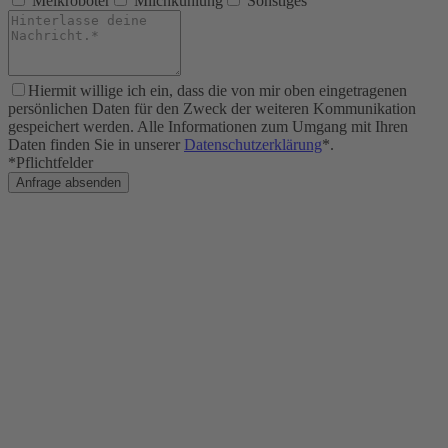
Melkroboter
Milchkühlung
Sonstiges
Hiermit willige ich ein, dass die von mir oben eingetragenen
persönlichen Daten für den Zweck der weiteren Kommunikation
gespeichert werden. Alle Informationen zum Umgang mit Ihren
Daten finden Sie in unserer
Datenschutzerklärung
*.
*Pflichtfelder
Anfrage absenden
Angebote & Leistungen
Photovoltaik Schleswig-Holstein
Rundbogenhalle
Melkroboter
Fressgitter Rinder
Liegeboxenbügel
Liegematten für Kühe
Stalllüftung
Solarstromspeicher kaufen
Rindertränke
Kuhbürste
Milchkühlung