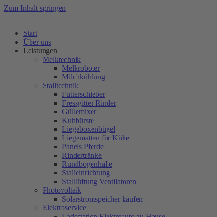
Zum Inhalt springen
Start
Über uns
Leistungen
Melktechnik
Melkroboter
Milchkühlung
Stalltechnik
Futterschieber
Fressgitter Rinder
Güllemixer
Kuhbürste
Liegeboxenbügel
Liegematten für Kühe
Panels Pferde
Rindertränke
Rundbogenhalle
Stalleinrichtung
Stalllüftung Ventilatoren
Photovoltaik
Solarstromspeicher kaufen
Elektroservice
Ladestation Elektroauto zu Hause