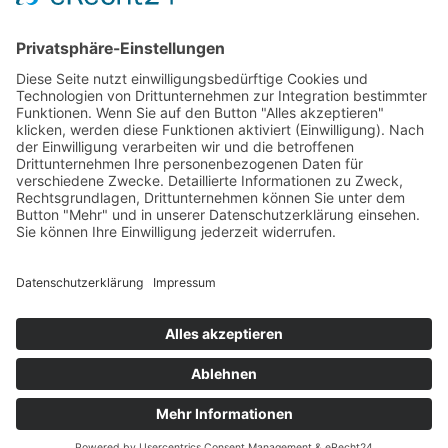
Kontakt
Holger Braaf GmbH
Krumackerfeld 10
24997 Wanderup
Telefon
:
04606/96590-0
Fax
: 04606/96590-10
E-Mail
:
kontakt@holger-braaf.de
© 2026 Holger Braaf GmbH | All Rights Reserved |
Webdesign by
Palm
h
aus Studio
NOTDIENST
Außerhalb der Geschäftszeiten
Melkstände/Kühlung:
04606/96590-50
Roboterbetrieb:
04606/96590-55
Elektrotechnik:
04606/96590-58