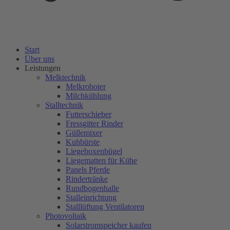
Start
Über uns
Leistungen
Melktechnik
Melkroboter
Milchkühlung
Stalltechnik
Futterschieber
Fressgitter Rinder
Güllemixer
Kuhbürste
Liegeboxenbügel
Liegematten für Kühe
Panels Pferde
Rindertränke
Rundbogenhalle
Stalleinrichtung
Stalllüftung Ventilatoren
Photovoltaik
Solarstromspeicher kaufen